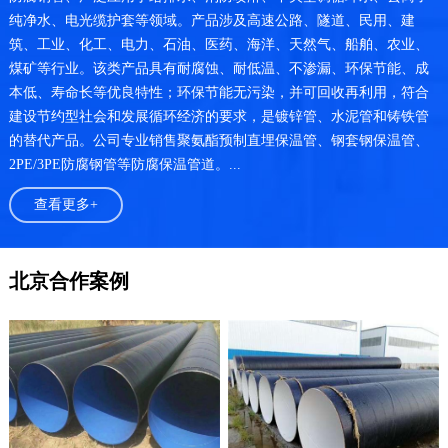
纯净水、电光缆护套等领域。产品涉及高速公路、隧道、民用、建
筑、工业、化工、电力、石油、医药、海洋、天然气、船舶、农业、
煤矿等行业。该类产品具有耐腐蚀、耐低温、不渗漏、环保节能、成
本低、寿命长等优良特性；环保节能无污染，并可回收再利用，符合
建设节约型社会和发展循环经济的要求，是镀锌管、水泥管和铸铁管
的替代产品。公司专业销售聚氨酯预制直埋保温管、钢套钢保温管、
2PE/3PE防腐钢管等防腐保温管道。...
查看更多+
北京合作案例